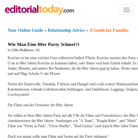
Toggl
naviga
Your Online Guide
»
Relationship Advice
»
A Guide for Families
Wie Man Eine 80er Party Schmei
?
t
by
Silke Hoffmann
,
Sil
Kost'me ist bei einer solchen Feier selbstverst?ndlich Pflicht. Kost'me machen ihre Party
G'ste in 80er Jahren Kost'me zu kommen haben, oder Ihnen wird kein Eintritt erlaubt. Es
Snake, Blondie, und andere Ber?hmtheiten, die die 80er Jahren gepr'gt haben. Motto einer 8
und auff?llige Schuhe f'r die M'nner.
Neben der Dauerwelle, Vokuhila, F'nfrisur und Haargel sind wohl weitere Markenzeich
Karottenhosen, schmale Lederkrawatten,Stehkragen- und Satinblusen, Leggings, Stulpen
Cowboystiefel
Die Filme und der Fernseher der 80er Jahren
Sie sollten in Ihrer 80er Jahren Party auf alle F'lle die Filme und Fernsehshows der 80e
charakterisieren die 80er Jahren. Sendungen wie "A-Team", "Knight Rider", and "Mash" w
Filme wie "Pretty in Pink", "Ferris Bueller", "Real Genius" sind typisch 80er Jahre Film
Doch wie genau sollte man Filme und Serien auf der Party einbauen?