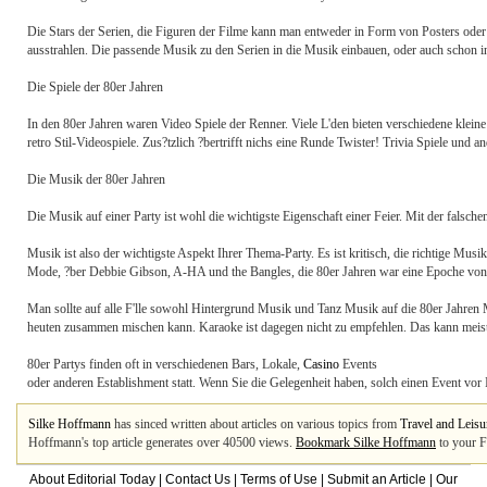
Die Stars der Serien, die Figuren der Filme kann man entweder in Form von Posters ode
ausstrahlen. Die passende Musik zu den Serien in die Musik einbauen, oder auch schon i
Die Spiele der 80er Jahren
In den 80er Jahren waren Video Spiele der Renner. Viele L'den bieten verschiedene kle
retro Stil-Videospiele. Zus?tzlich ?bertrifft nichs eine Runde Twister! Trivia Spiele und 
Die Musik der 80er Jahren
Die Musik auf einer Party ist wohl die wichtigste Eigenschaft einer Feier. Mit der fal
Musik ist also der wichtigste Aspekt Ihrer Thema-Party. Es ist kritisch, die richtige Mus
Mode, ?ber Debbie Gibson, A-HA und the Bangles, die 80er Jahren war eine Epoche von e
Man sollte auf alle F'lle sowohl Hintergrund Musik und Tanz Musik auf die 80er Jahren M
heuten zusammen mischen kann. Karaoke ist dagegen nicht zu empfehlen. Das kann meiste
80er Partys finden oft in verschiedenen Bars, Lokale,
Casino
Events
oder anderen Establishment statt. Wenn Sie die Gelegenheit haben, solch einen Event vor
Silke Hoffmann
has sinced written about articles on various topics from
Travel and Leisu
Hoffmann's top article generates over 40500 views.
Bookmark Silke Hoffmann
to your F
About Editorial Today
|
Contact Us
|
Terms of Use
|
Submit an Article
|
Our