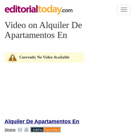
Toggl
naviga
Video on Alquiler De
Apartamentos En
Currently No Video Available
Alquiler De Apartamentos En
Ximena