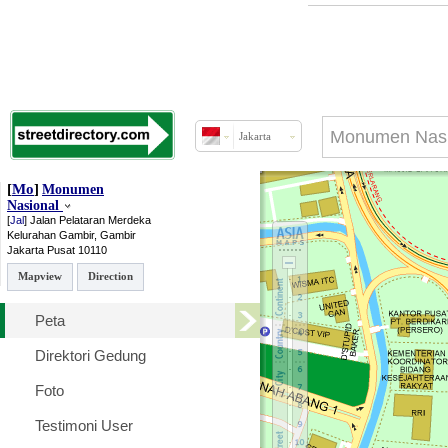
Jakarta
[
Mo
]
Monumen
Nasional
[
Jal
]
Jalan Pelataran Merdeka
Kelurahan Gambir, Gambir
Jakarta Pusat
10110
Mapview
Direction
Peta
Direktori Gedung
Foto
Testimoni User