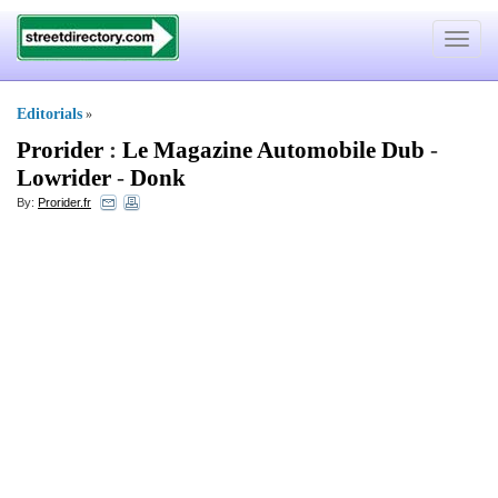
Toggle
navigat
Editorials
»
Prorider
:
Le Magazine Automobile Dub
-
Lowrider
-
Donk
By:
Prorider.fr