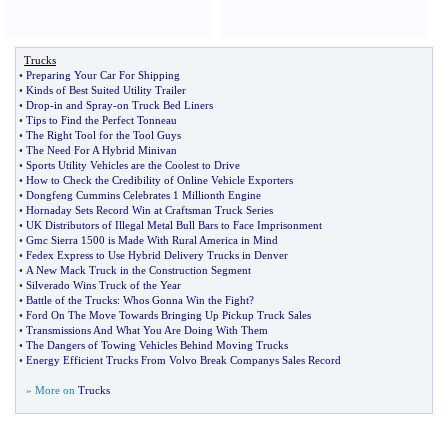
Trucks
•
Preparing Your Car For Shipping
•
Kinds of Best Suited Utility Trailer
•
Drop
-
in and Spray
-
on Truck Bed Liners
•
Tips to Find the Perfect Tonneau
•
The Right Tool for the Tool Guys
•
The Need For A Hybrid Minivan
•
Sports Utility Vehicles are the Coolest to Drive
•
How to Check the Credibility of Online Vehicle Exporters
•
Dongfeng Cummins Celebrates 1 Millionth Engine
•
Hornaday Sets Record Win at Craftsman Truck Series
•
UK Distributors of Illegal Metal Bull Bars to Face Imprisonment
•
Gmc Sierra 1500 is Made With Rural America in Mind
•
Fedex Express to Use Hybrid Delivery Trucks in Denver
•
A New Mack Truck in the Construction Segment
•
Silverado Wins Truck of the Year
•
Battle of the Trucks
:
Whos Gonna Win the Fight
?
•
Ford On The Move Towards Bringing Up Pickup Truck Sales
•
Transmissions And What You Are Doing With Them
•
The Dangers of Towing Vehicles Behind Moving Trucks
•
Energy Efficient Trucks From Volvo Break Companys Sales Record
» More on
Trucks