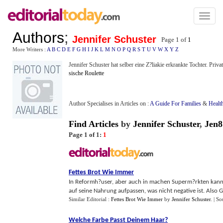
Toggl
naviga
Authors
;
Jennifer Schuster
Page 1 of
1
More Writers :
A
B
C
D
E
F
G
H
I
J
K
L
M
N
O
P
Q
R
S
T
U
V
W
X
Y
Z
Jennifer Schuster hat selber eine Z?liakie erkrankte Tochter. Privat
sische Roulette
Author Specialises in Articles on :
A Guide For Families
&
Healt
Find Articles
by
Jennifer Schuster
,
Jen8
Page 1 of 1:
1
Fettes Brot Wie Immer
In Reformh?user, aber auch in machen Superm?rkten kann
auf seine Nahrung aufpassen, was nicht negative ist. Also G
Similar Editorial :
Fettes Brot Wie Immer
by
Jennifer Schuster
.
| So
Welche Farbe Passt Deinem Haar
?