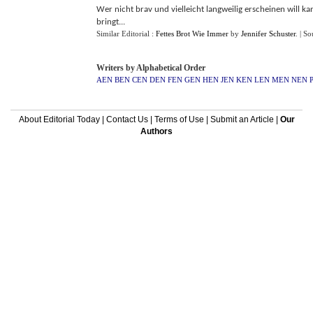
Wer nicht brav und vielleicht langweilig erscheinen will 
bringt...
Similar Editorial :
Fettes Brot Wie Immer
by
Jennifer Schuster
.
| So
Writers by Alphabetical Order
AEN
BEN
CEN
DEN
FEN
GEN
HEN
JEN
KEN
LEN
MEN
NEN
About Editorial Today
|
Contact Us
|
Terms of Use
|
Submit an Article
|
Our
Authors