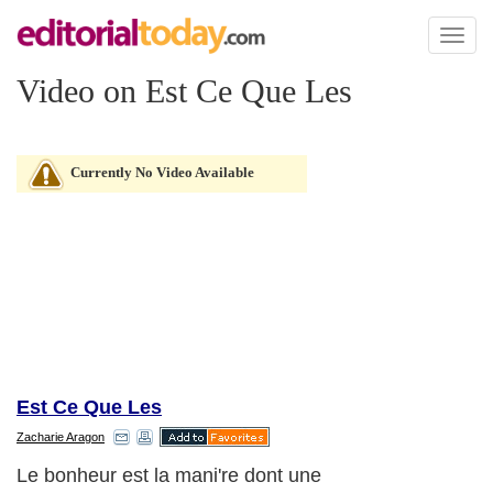
Toggl
naviga
Video on Est Ce Que Les
Currently No Video Available
Est Ce Que Les
Zacharie Aragon
Le bonheur est la mani're dont une