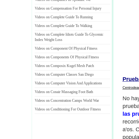
Videos on Compensation For Personal Injury
Videos on Complete Guide To Running
Videos on Complete Guide To Walking
Videos on Complete Idiots Guide To Glycemic
Index Weight Loss
Videos on Component Of Physical Fitness
Videos on Components Of Physical Fitness
Videos on Composix Kugel Mesh Patch
Videos on Computer Classes San Diego
Prueb
Videos on Computer Vision And Applications
Centrodea
Videos on Conair Massaging Foot Bath
No ha
Videos on Concentration Camps World War
prueba
Videos on Conditioning For Outdoor Fitness
las p
recorr
a'os. 
popula