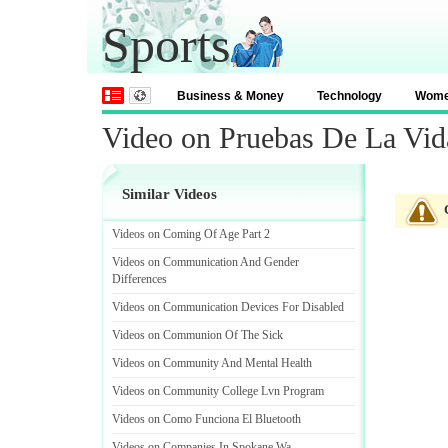
Sports
Business & Money
Technology
Wom
Video on Pruebas De La Vid
Similar Videos
Videos on Coming Of Age Part 2
Videos on Communication And Gender
Differences
Videos on Communication Devices For Disabled
Videos on Communion Of The Sick
Videos on Community And Mental Health
Videos on Community College Lvn Program
Videos on Como Funciona El Bluetooth
Videos on Companies In Spokane Wa