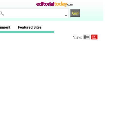
inment
Featured Sites
View: