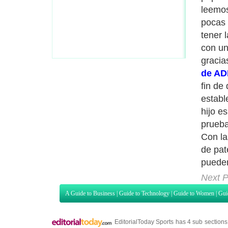
leemos
pocas 
tener 
con un
gracia
de AD
fin de
establ
hijo e
prueba
Con la
de pat
puede
Next P
A Guide to Business
|
Guide to Technology
|
Guide to Women
|
Gui
EditorialToday Sports has 4 sub section