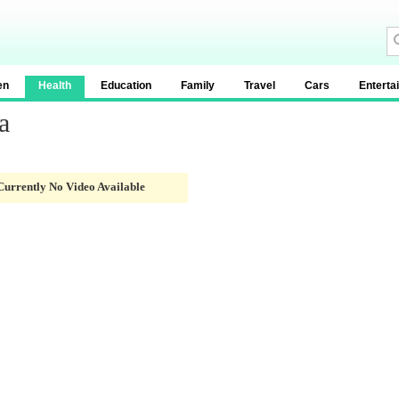
en
Health
Education
Family
Travel
Cars
Enterta
a
Currently No Video Available