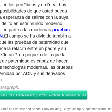
 en los peri?dicos y en l'nea, hay
posibilidades de que usted pueda
la esperanza de salirse con la suya
 delito en este mundo moderno,
s en parte a las modernas
pruebas
N.
El campo se ha dividido tambi'n a
 que las pruebas de paternidad que
ece la relaci'n entre un padre y su
s s'lo un ?rea peque'a de lo que la
 de paternidad es capaz de hacer.
s tecnolog'as modernas, las pruebas
ernidad por ADN y sus derivados
n:
aragraph..
de to Health
|
Family Guide to
|
Travel & Vacations
|
Information on Cars
s. Such as
Exercise and Sports
,
Body Building
,
Bodybuilding Supplements
and
Fit